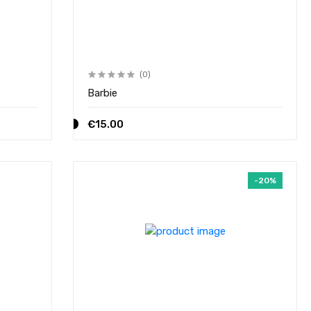
(0)
Barbie
€15.00
-20%