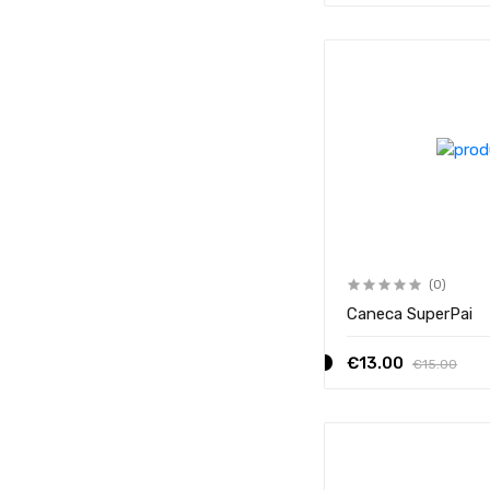
(0)
Caneca SuperPai
€13.00
€15.00