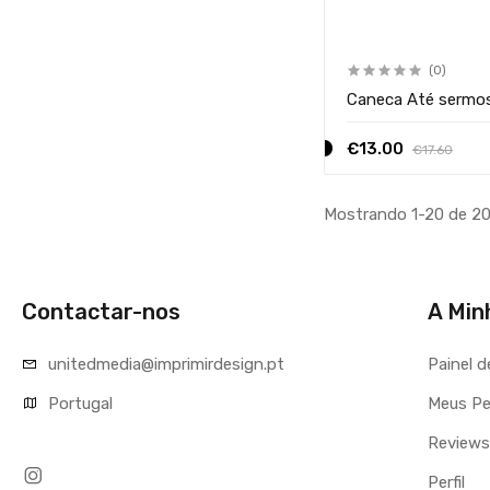
(0)
Caneca Até sermos
€13.00
€17.60
Mostrando 1-20 de 20
Contactar-nos
A Min
unitedmedia@imprimirdesign.pt
Painel d
Portugal
Meus Pe
Reviews
Perfil