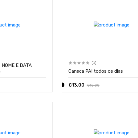
(0)
O, NOME E DATA
Caneca PAI todos os dias
)
€13.00
€15.00