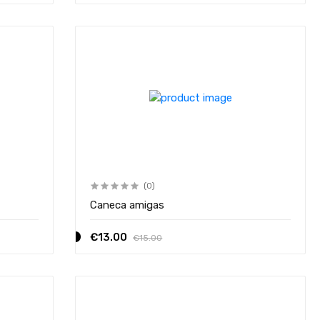
(0)
Caneca amigas
€13.00
€15.00