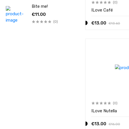
(0)
Bite me!
ILove Café
€11.00
(0)
€13.00
€13.60
(0)
ILove Nutella
€13.00
€16.00