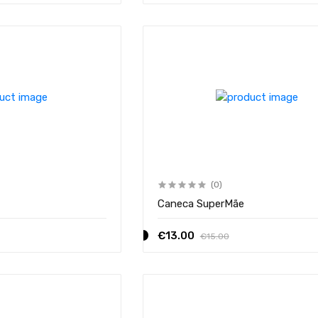
(0)
Caneca SuperMãe
€13.00
€15.00