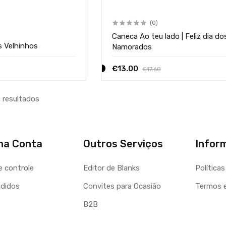
(0)
Caneca Ao teu lado | Feliz dia do
 Velhinhos
Namorados
€13.00
€17.60
 resultados
ha Conta
Outros Serviços
Infor
e controle
Editor de Blanks
Política
didos
Convites para Ocasião
B2B