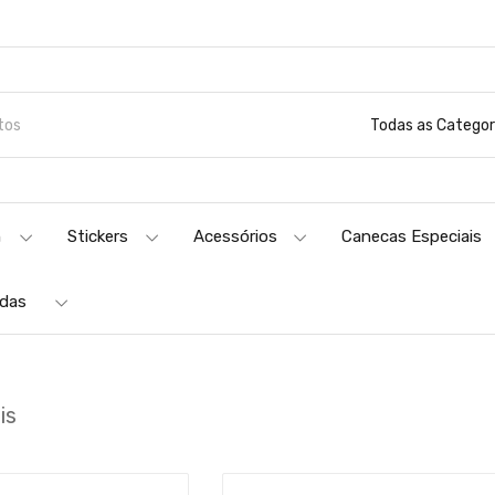
Todas as Categor
n
Stickers
Acessórios
Canecas Especiais
adas
is