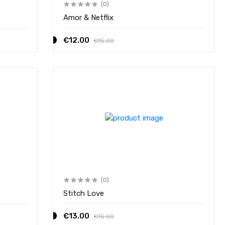
(0)
Amor & Netflix
€12.00
€15.00
(0)
Stitch Love
€13.00
€15.00