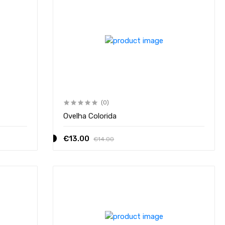
(0)
Ovelha Colorida
€13.00
€14.00