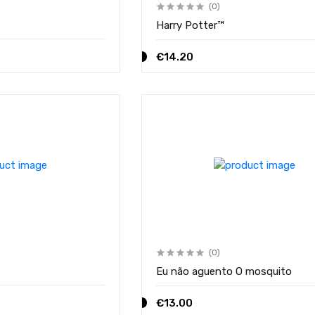
(0)
Harry Potter™
€14.20
(0)
Eu não aguento O mosquito
€13.00