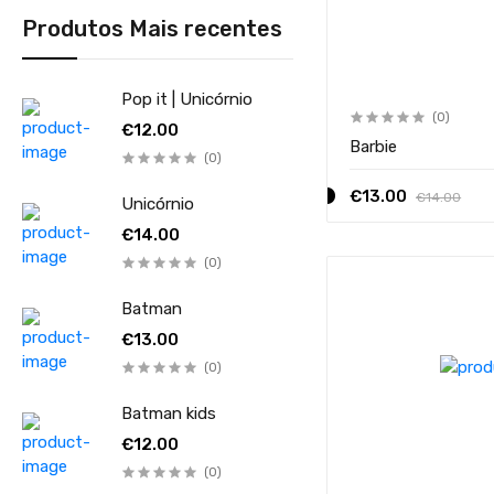
Produtos Mais recentes
Pop it | Unicórnio
(0)
€12.00
Barbie
(0)
€13.00
€14.00
Unicórnio
€14.00
(0)
Batman
€13.00
(0)
Batman kids
€12.00
(0)