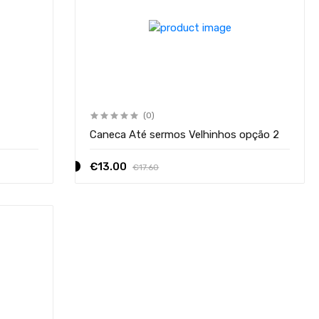
(0)
Caneca Até sermos Velhinhos opção 2
€13.00
€17.60