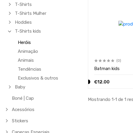
T-Shirts
T-Shirts Mulher
Hoddies
T-Shirts kids
Heróis
Animação
Animais
(0)
Batman kids
Tendências
Exclusivos & outros
€12.00
Baby
Boné | Cap
Mostrando 1-1 de 1 re
Acessórios
Stickers
Canecas Especiais