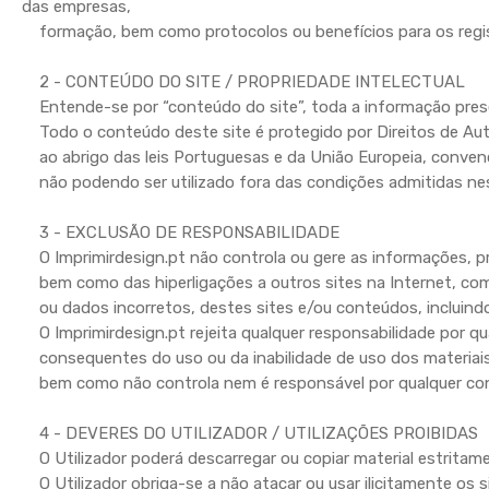
das empresas,
formação, bem como protocolos ou benefícios para os regi
2 - CONTEÚDO DO SITE / PROPRIEDADE INTELECTUAL
Entende-se por “conteúdo do site”, toda a informação prese
Todo o conteúdo deste site é protegido por Direitos de Autor
ao abrigo das leis Portuguesas e da União Europeia, convençõ
não podendo ser utilizado fora das condições admitidas nes
3 - EXCLUSÃO DE RESPONSABILIDADE
O Imprimirdesign.pt não controla ou gere as informações, pr
bem como das hiperligações a outros sites na Internet, como
ou dados incorretos, destes sites e/ou conteúdos, incluindo
O Imprimirdesign.pt rejeita qualquer responsabilidade por qua
consequentes do uso ou da inabilidade de uso dos materiais
bem como não controla nem é responsável por qualquer condut
4 - DEVERES DO UTILIZADOR / UTILIZAÇÕES PROIBIDAS
O Utilizador poderá descarregar ou copiar material estritamen
O Utilizador obriga-se a não atacar ou usar ilicitamente os s