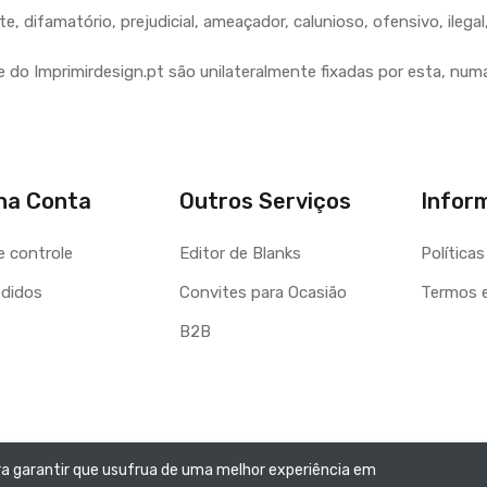
famatório, prejudicial, ameaçador, calunioso, ofensivo, ilegal, 
 do Imprimirdesign.pt são unilateralmente fixadas por esta, numa
ha Conta
Outros Serviços
Infor
e controle
Editor de Blanks
Política
didos
Convites para Ocasião
B2B
ara garantir que usufrua de uma melhor experiência em