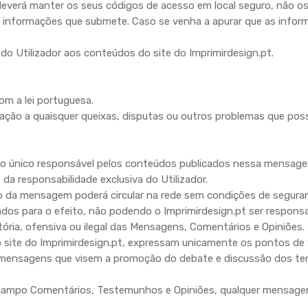
erá manter os seus códigos de acesso em local seguro, não os 
s informações que submete. Caso se venha a apurar que as infor
o Utilizador aos conteúdos do site do Imprimirdesign.pt.
m a lei portuguesa.
elação a quaisquer queixas, disputas ou outros problemas que pos
 único responsável pelos conteúdos publicados nessa mensagem.
a responsabilidade exclusiva do Utilizador.
da mensagem poderá circular na rede sem condições de segurança
zados para o efeito, não podendo o Imprimirdesign.pt ser responsa
ria, ofensiva ou ilegal das Mensagens, Comentários e Opiniões.
te do Imprimirdesign.pt, expressam unicamente os pontos de vi
r mensagens que visem a promoção do debate e discussão dos tem
do campo Comentários, Testemunhos e Opiniões, qualquer mensag