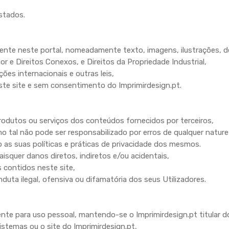
stados.
nte neste portal, nomeadamente texto, imagens, ilustrações, de
 e Direitos Conexos, e Direitos da Propriedade Industrial,
es internacionais e outras leis,
te site e sem consentimento do Imprimirdesign.pt.
odutos ou serviços dos conteúdos fornecidos por terceiros,
 tal não pode ser responsabilizado por erros de qualquer nature
 as suas políticas e práticas de privacidade dos mesmos.
isquer danos diretos, indiretos e/ou acidentais,
 contidos neste site,
a ilegal, ofensiva ou difamatória dos seus Utilizadores.
te para uso pessoal, mantendo-se o Imprimirdesign.pt titular dos
istemas ou o site do Imprimirdesign.pt,