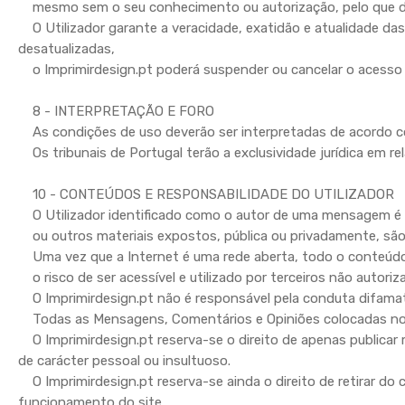
mesmo sem o seu conhecimento ou autorização, pelo que dev
O Utilizador garante a veracidade, exatidão e atualidade da
desatualizadas,
o Imprimirdesign.pt poderá suspender ou cancelar o acesso d
8 - INTERPRETAÇÃO E FORO
As condições de uso deverão ser interpretadas de acordo co
Os tribunais de Portugal terão a exclusividade jurídica em r
10 - CONTEÚDOS E RESPONSABILIDADE DO UTILIZADOR
O Utilizador identificado como o autor de uma mensagem é o
ou outros materiais expostos, pública ou privadamente, são d
Uma vez que a Internet é uma rede aberta, todo o conteúdo 
o risco de ser acessível e utilizado por terceiros não autori
O Imprimirdesign.pt não é responsável pela conduta difamató
Todas as Mensagens, Comentários e Opiniões colocadas no si
O Imprimirdesign.pt reserva-se o direito de apenas publica
de carácter pessoal ou insultuoso.
O Imprimirdesign.pt reserva-se ainda o direito de retirar 
funcionamento do site,