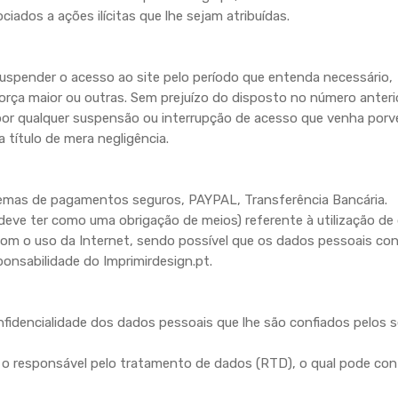
dos a ações ilícitas que lhe sejam atribuídas.
suspender o acesso ao site pelo período que entenda necessário,
rça maior ou outras. Sem prejuízo do disposto no número anterio
or qualquer suspensão ou interrupção de acesso que venha porve
 título de mera negligência.
as de pagamentos seguros, PAYPAL, Transferência Bancária.
eve ter como uma obrigação de meios) referente à utilização de
com o uso da Internet, sendo possível que os dados pessoais co
onsabilidade do Imprimirdesign.pt.
idencialidade dos dados pessoais que lhe são confiados pelos se
 o responsável pelo tratamento de dados (RTD), o qual pode con